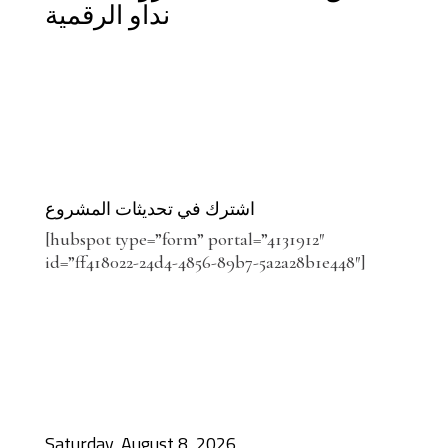
نداو الرقمية
اشترك في تحديثات المشروع
[hubspot type=”form” portal=”4131912″
id=”ff418022-24d4-4856-89b7-5a2a28b1e448″]
Saturday, August 8, 2026