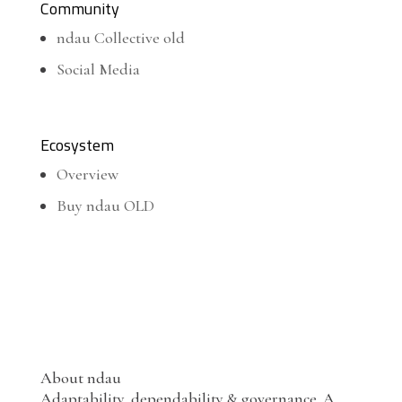
Community
ndau Collective old
Social Media
Ecosystem
Overview
Buy ndau OLD
About ndau
Adaptability, dependability & governance. A